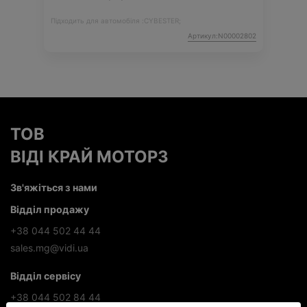
Підходить для автомобіля :
CYBESTER;
Артикул:N00002802
ТОВ
ВІДІ КРАЙ МОТОРЗ
Зв'яжіться з нами
Відділ продажу
+38 044 502 44 44
sales.mg@vidi.ua
Відділ сервісу
+38 044 502 84 44