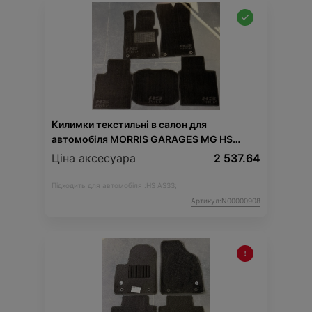
Килимки текстильні в салон для
автомобіля MORRIS GARAGES MG HS
PHEV (чорний)
Ціна аксесуара
2 537.64
Підходить для автомобіля :
HS AS33;
Артикул:N00000908