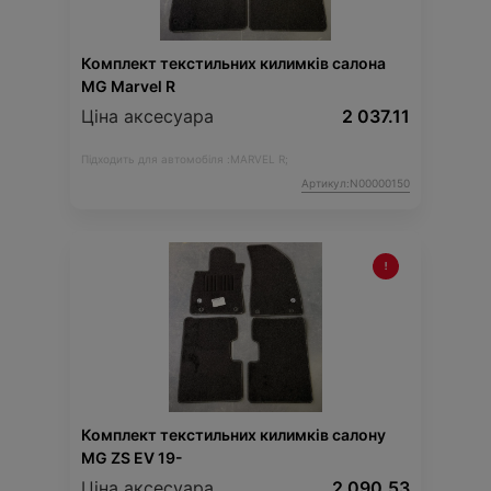
Комплект текстильних килимків салона
MG Marvel R
Ціна аксесуара
2 037.11
Підходить для автомобіля :
MARVEL R;
Артикул:N00000150
Комплект текстильних килимків салону
MG ZS EV 19-
Ціна аксесуара
2 090.53