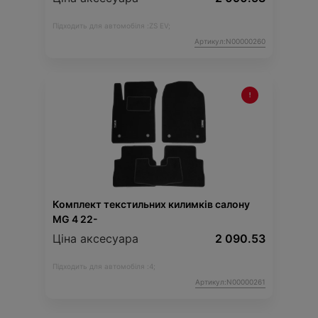
Підходить для автомобіля :
ZS EV;
Артикул:N00000260
Комплект текстильних килимків салону
MG 4 22-
Ціна аксесуара
2 090.53
Підходить для автомобіля :
4;
Артикул:N00000261