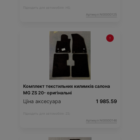
Підходить для автомобіля :
HS;
Артикул:N00000125
Комплект текстильних килимків салона
MG ZS 20- оригінальні
Ціна аксесуара
1 985.59
Підходить для автомобіля :
ZS;
Артикул:N00000146