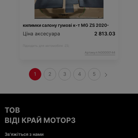
килимки салону гумові к-т MG ZS 2020-
Ціна аксесуара
2 813.03
Підходить для автомобіля :
ZS;
Артикул:N00000144
1
2
3
4
5
ТОВ
ВІДІ КРАЙ МОТОРЗ
Зв'яжіться з нами