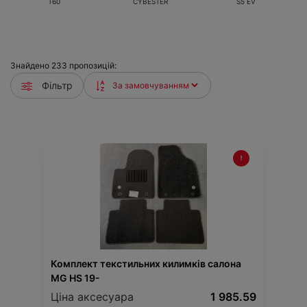
T60
CYBESTER
S5 EV
Знайдено
233
пропозицій:
Фільтр
Комплект текстильних килимків салона
MG HS 19-
Ціна аксесуара
1 985.59