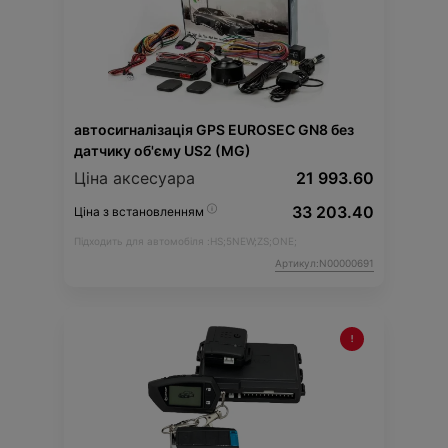
автосигналізація GPS EUROSEC GN8 без
датчику об'єму US2 (MG)
Ціна аксесуара
21 993.60
33 203.40
Ціна з встановленням
Підходить для автомобіля :
HS;
5NEW;
ZS;
ONE;
Артикул:N00000691