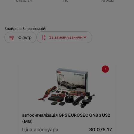
CYBESTER
T60
HS AS33
Знайдено
8
пропозицій:
Фільтр
автосигналізація GPS EUROSEC GN8 з US2
(MG)
Ціна аксесуара
30 075.17