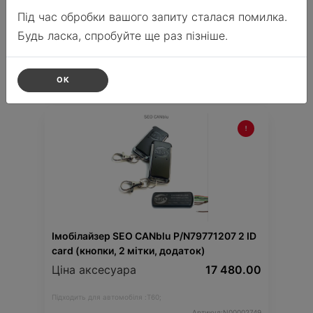
Ціна аксесуара
17 480.00
Під час обробки вашого запиту сталася помилка.
24 884.90
Ціна з встановленням
Будь ласка, спробуйте ще раз пізніше.
Підходить для автомобіля :
HS;
5NEW;
ZS;
ZS EV;
4;
MARVEL R;
ONE;
HS AS33;
ZS ZS32;
CYBESTER;
Артикул:N00002749
ОК
Імобілайзер SEO CANblu P/N79771207 2 ID
card (кнопки, 2 мітки, додаток)
Ціна аксесуара
17 480.00
Підходить для автомобіля :
T60;
Артикул:N00002749