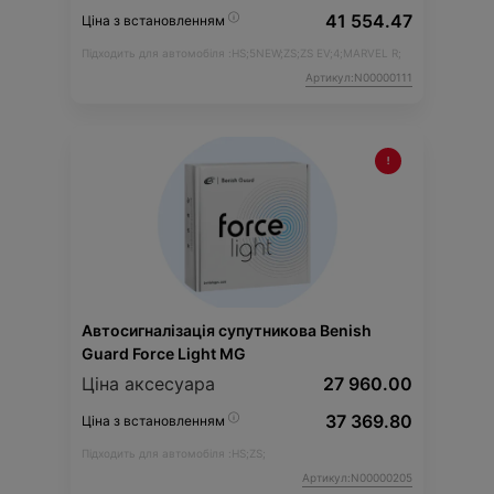
41 554.47
Ціна з встановленням
Підходить для автомобіля :
HS;
5NEW;
ZS;
ZS EV;
4;
MARVEL R;
Артикул:N00000111
Автосигналізація супутникова Benish
Guard Force Light MG
Ціна аксесуара
27 960.00
37 369.80
Ціна з встановленням
Підходить для автомобіля :
HS;
ZS;
Артикул:N00000205