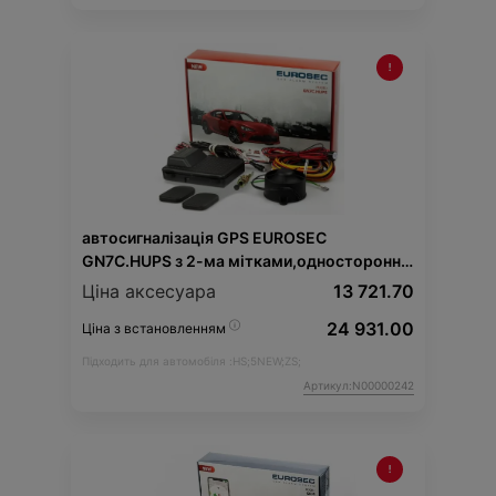
автосигналізація GPS EUROSEC
GN7C.HUPS з 2-ма мітками,одностороння
(MG)
Ціна аксесуара
13 721.70
24 931.00
Ціна з встановленням
Підходить для автомобіля :
HS;
5NEW;
ZS;
Артикул:N00000242