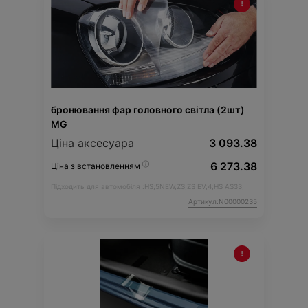
бронювання фар головного світла (2шт)
MG
Ціна аксесуара
3 093.38
6 273.38
Ціна з встановленням
Підходить для автомобіля :
HS;
5NEW;
ZS;
ZS EV;
4;
HS AS33;
Артикул:N00000235