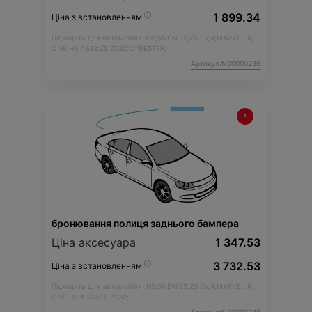
1 899.34
Ціна з встановленням
Підходить для автомобіля :
HS;
5NEW;
ZS;
ZS EV;
4;
MARVEL R;
ONE;
HS AS33;
ZS ZS32;
CYBESTER;
Артикул:N00000236
бронювання полиця заднього бампера
Ціна аксесуара
1 347.53
3 732.53
Ціна з встановленням
Підходить для автомобіля :
HS;
5NEW;
ZS;
ZS EV;
4;
MARVEL R;
ONE;
HS AS33;
ZS ZS32;