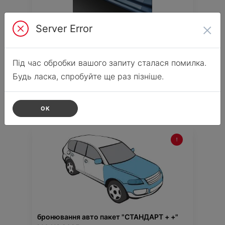
×
Server Error
бронювання пороги внутрішні (4шт) MG
Ціна аксесуара
2 165.37
Під час обробки вашого запиту сталася помилка.
5 345.37
Ціна з встановленням
Будь ласка, спробуйте ще раз пізніше.
Підходить для автомобіля :
HS;
5NEW;
ZS;
ZS EV;
MARVEL R;
HS AS33;
ZS ZS32;
Артикул:N00000238
ОК
бронювання авто пакет "СТАНДАРТ + +"