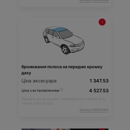
Артикул:N00000349
бронювання полоса на передню кромку
даху
Ціна аксесуара
1 347.53
4 527.53
Ціна з встановленням
Підходить для автомобіля :
HS;
5NEW;
ZS;
ZS EV;
4;
MARVEL R;
ONE;
HS AS33;
ZS ZS32;
Артикул:N00000350