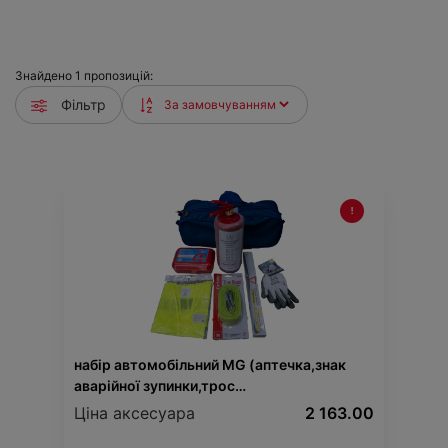
Знайдено
1
пропозицій:
Фільтр
набір автомобільний MG (аптечка,знак
аварійної зупинки,трос
буксир.,рукавиці,вогнегасник)
Ціна аксесуара
2 163.00