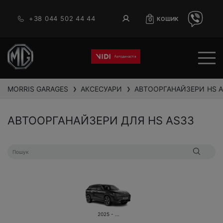
+38 044 502 44 44
КОШИК
0
MORRIS GARAGES
АКСЕСУАРИ
АВТООРГАНАЙЗЕРИ
HS 
❯
❯
АВТООРГАНАЙЗЕРИ ДЛЯ HS AS33
2025 - ...