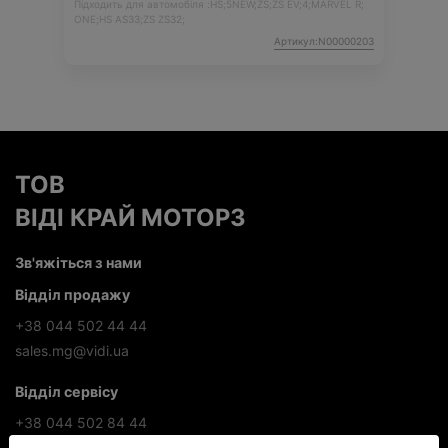
Підходить для автомобіля :
HS;
5NEW;
ZS;
ZS EV;
4;
MARVEL R;
ONE;
HS AS33;
ZS ZS32;
Артикул:N00000203
ТОВ
ВІДІ КРАЙ МОТОРЗ
Зв'яжіться з нами
Відділ продажу
+38 044 502 44 44
sales.mg@vidi.ua
Відділ сервісу
+38 044 502 84 44
service.mg@vidi.ua