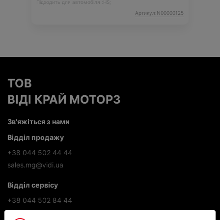
Підходить для автомобіля :
HS;
Артикул:N00000125
ТОВ
ВІДІ КРАЙ МОТОРЗ
Зв'яжіться з нами
Відділ продажу
+38 044 502 44 44
sales.mg@vidi.ua
Відділ сервісу
+38 044 502 84 44
service.mg@vidi.ua