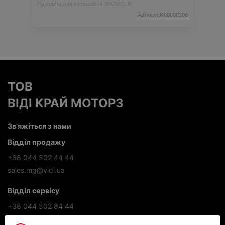
Підходить для автомобіля :
MARVEL R;
Артикул:N00000306
ТОВ
ВІДІ КРАЙ МОТОРЗ
Зв'яжіться з нами
Відділ продажу
+38 044 502 44 44
sales.mg@vidi.ua
Відділ сервісу
+38 044 502 84 44
service.mg@vidi.ua