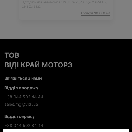
Підходить для автомобіля :
HS;
5NEW;
ZS;
ZS EV;
4;
MARVEL R;
ONE;
ZS ZS32;
Артикул:N00000694
ТОВ
ВІДІ КРАЙ МОТОРЗ
Зв'яжіться з нами
Відділ продажу
+38 044 502 44 44
sales.mg@vidi.ua
Відділ сервісу
+38 044 502 84 44