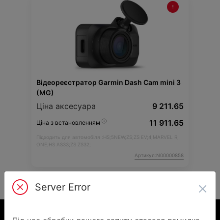
Відеореєстратор Garmin Dash Cam mini 3
(MG)
Ціна аксесуара
9 211.65
11 911.65
Ціна з встановленням
Підходить для автомобіля :
HS;
5NEW;
ZS;
ZS EV;
4;
MARVEL R;
ONE;
HS AS33;
ZS ZS32;
Артикул:N00000858
×
Server Error