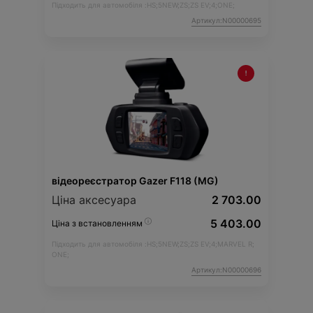
Підходить для автомобіля :
HS;
5NEW;
ZS;
ZS EV;
4;
ONE;
Артикул:N00000695
відеореєстратор Gazer F118 (MG)
Ціна аксесуара
2 703.00
5 403.00
Ціна з встановленням
Підходить для автомобіля :
HS;
5NEW;
ZS;
ZS EV;
4;
MARVEL R;
ONE;
Артикул:N00000696