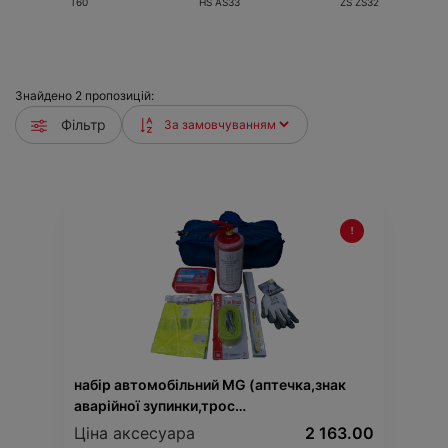
T60
HS AS33
ZS ZS32
Знайдено
2
пропозицій:
Фільтр
набір автомобільний MG (аптечка,знак
аварійної зупинки,трос
буксир.,рукавиці,вогнегасник)
Ціна аксесуара
2 163.00