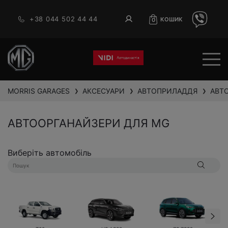
+38 044 502 44 44
КОШИК
0
MORRIS GARAGES
АКСЕСУАРИ
АВТОПРИЛАДДЯ
АВТ
❯
❯
❯
АВТООРГАНАЙЗЕРИ ДЛЯ MG
Виберіть автомобіль