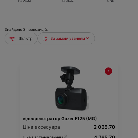
HS AS33
ZS ZS32
ONE
Знайдено
3
пропозицій:
Фільтр
відеореєстратор Gazer F125 (MG)
Ціна аксесуара
2 065.70
4 765.70
Ціна з встановленням