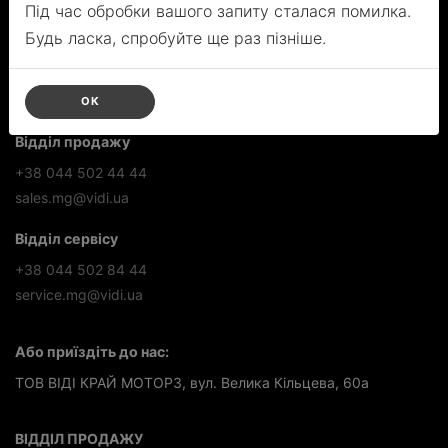
Під час обробки вашого запиту сталася помилка.
ТОВ
Будь ласка, спробуйте ще раз пізніше.
ВІДІ КРАЙ МОТОРЗ
ОК
Зв'яжіться з нами
Відділ продажу
+38 044 502 44 44
sales.mg@vidi.ua
Відділ сервісу
+38 044 502 84 44
service.mg@vidi.ua
Або приїздіть до нас:
ТОВ ВІДІ КРАЙ МОТОРЗ, вул. Велика Кільцева, 60а
ВІДДІЛ ПРОДАЖУ