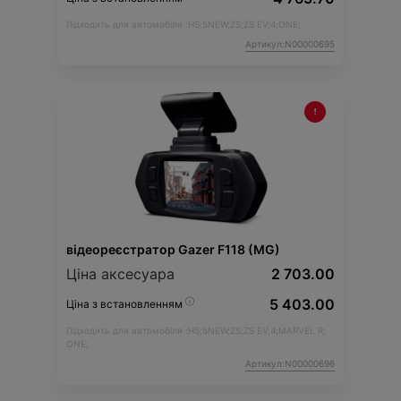
Підходить для автомобіля :
HS;
5NEW;
ZS;
ZS EV;
4;
ONE;
Артикул:N00000695
відеореєстратор Gazer F118 (MG)
Ціна аксесуара
2 703.00
5 403.00
Ціна з встановленням
Підходить для автомобіля :
HS;
5NEW;
ZS;
ZS EV;
4;
MARVEL R;
ONE;
Артикул:N00000696