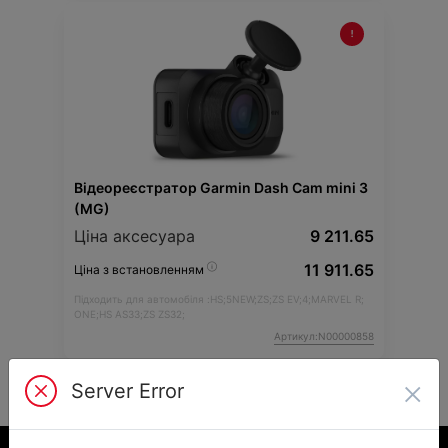
Відеореєстратор Garmin Dash Cam mini 3
(MG)
Ціна аксесуара
9 211.65
11 911.65
Ціна з встановленням
Підходить для автомобіля :
HS;
5NEW;
ZS;
ZS EV;
4;
MARVEL R;
ONE;
HS AS33;
ZS ZS32;
Артикул:N00000858
×
Server Error