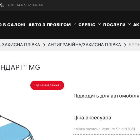
+38 044 502 44 44
О В САЛОНІ
АВТО З ПРОБІГОМ
СЕРВІС
ПОСЛУГИ
АК
 ЗАХИСНА ПЛІВКА
АНТИГРАВІЙНА/ЗАХИСНА ПЛІВКА
БРОН
❯
❯
АНДАРТ" MG
Під замовлення
Підходить для автомобіля
Ціна аксесуара
плівка захисна Venture Shield 0,61