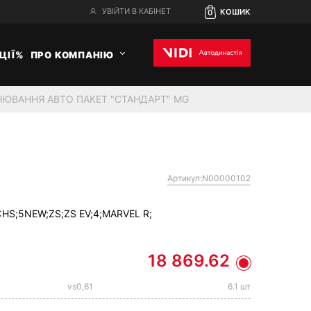
УВІЙТИ В КАБІНЕТ
КОШИК
0
ЦІЇ%
ПРО КОМПАНІЮ
ЮВАННЯ АВТО ПАКЕТ "СТАНДАРТ" MG
Артикул:N00000102
:
HS;
5NEW;
ZS;
ZS EV;
4;
MARVEL R;
18 869.62
vs0,61
6.1 шт