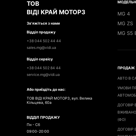
МОДЕЛЬН
ТОВ
ВІДІ КРАЙ МОТОРЗ
MG 4
MG ZS
Зв'яжіться з нами
Відділ продажу
MG S5 
+38 044 502 44 44
sales.mg@vidi.ua
Відділ сервісу
+38 044 502 84 44
ПРОДАЖ 
service.mg@vidi.ua
АВТО В С
УМОВИ П
Або приїздіть до нас:
АВТОМОБ
ТОВ ВІДІ КРАЙ МОТОРЗ, вул. Велика
Кільцева, 60а
ДОГОВІР 
ВЖИВАНО
ВІДДІЛ ПРОДАЖУ
(ФО)
Пн - Сб
ДОГОВІР 
09:00-20:00