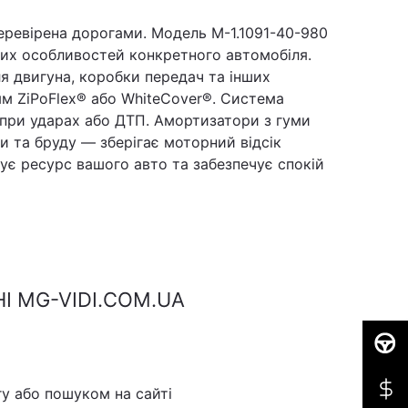
еревірена дорогами. Модель M-1.1091-40-980
их особливостей конкретного автомобіля.
я двигуна, коробки передач та інших
ям ZiPoFlex® або WhiteCover®. Система
т при ударах або ДТП. Амортизатори з гуми
ги та бруду — зберігає моторний відсік
є ресурс вашого авто та забезпечує спокій
І MG-VIDI.COM.UA
у або пошуком на сайті