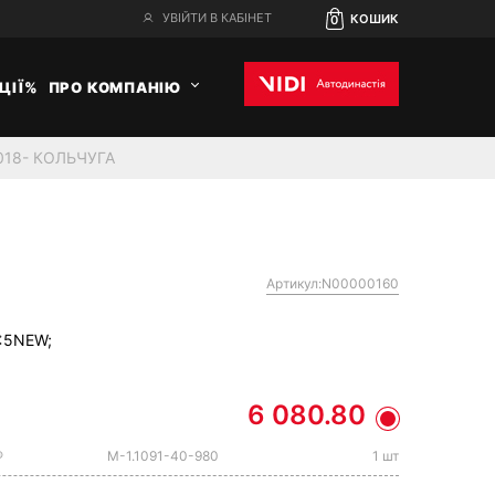
УВІЙТИ В КАБІНЕТ
КОШИК
0
ЦІЇ%
ПРО КОМПАНІЮ
018- КОЛЬЧУГА
Артикул:N00000160
:
5NEW;
6 080.80
®
M-1.1091-40-980
1 шт