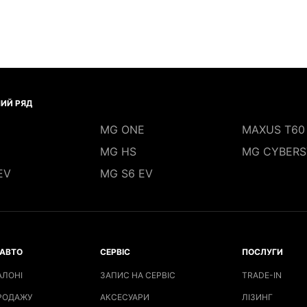
ИЙ РЯД
MG ONE
MAXUS T60
MG HS
MG CYBERS
EV
MG S6 EV
АВТО
СЕРВІС
ПОСЛУГИ
АЛОНІ
ЗАПИС НА СЕРВІС
TRADE-IN
РОДАЖУ
АКСЕСУАРИ
ЛІЗИНГ