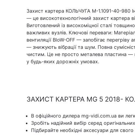
Захист картера КОЛЬЧУГА M-1.1091-40-980 І
— це високотехнологічний захист картера в
Виготовлений із високоміцної сталі товщино
важливих вузлів. Ключові переваги: Матеріа
вентиляції BloW-OFF — запобігає перегріву 
— знижують вібрації та шум. Повна сумісніст
чистим. Це не просто металева пластина — 
у будь-яких дорожніх умовах.
ЗАХИСТ КАРТЕРА MG 5 2018- КО
В офіційного дилера mg-vidi.com.ua ви лег
Зробіть надійний вибір серед оригінальни
Підбирайте необхідні аксесуари для свого