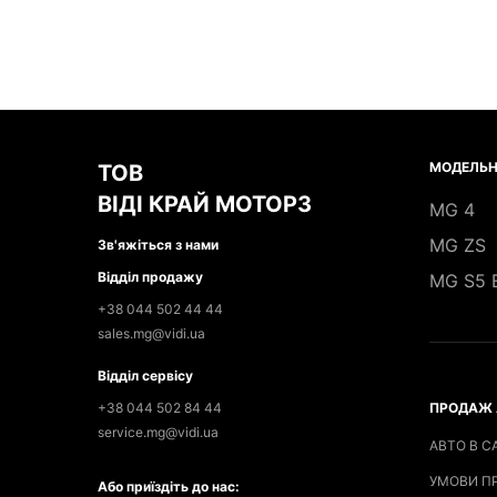
МОДЕЛЬН
ТОВ
ВІДІ КРАЙ МОТОРЗ
MG 4
MG ZS
Зв'яжіться з нами
Відділ продажу
MG S5 
+38 044 502 44 44
sales.mg@vidi.ua
Відділ сервісу
+38 044 502 84 44
ПРОДАЖ 
service.mg@vidi.ua
АВТО В С
УМОВИ П
Або приїздіть до нас: