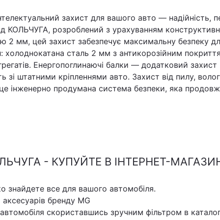
нтелектуальний захист для вашого авто — надійність, п
ід КОЛЬЧУГА, розроблений з урахуванням конструктивн
ю 2 мм, цей захист забезпечує максимальну безпеку дл
л: холоднокатана сталь 2 мм з антикорозійним покритт
агрегатів. Енергопоглинаючі балки — додатковий захис
ь зі штатними кріпленнями авто. Захист від пилу, воло
це інженерно продумана система безпеки, яка продовжу
ЛЬЧУГА - КУПУЙТЕ В ІНТЕРНЕТ-МАГАЗИН
ко знайдете все для вашого автомобіля.
х аксесуарів бренду MG
 автомобіля скориставшись зручним фільтром в каталог