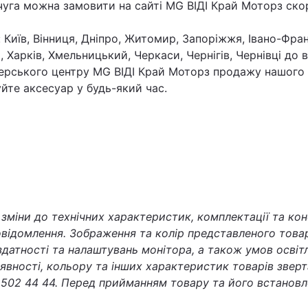
чуга можна замовити на сайті MG ВІДІ Край Моторз ск
 Київ, Вінниця, Дніпро, Житомир, Запоріжжя, Івано-Фран
, Харків, Хмельницький, Черкаси, Чернігів, Чернівці до
ерського центру MG ВІДІ Край Моторз продажу нашого 
йте аксесуар у будь-який час.
міни до технічних характеристик, комплектації та кон
відомлення. Зображення та колір представленого товар
 здатності та налаштувань монітора, а також умов осві
наявності, кольору та інших характеристик товарів звер
502 44 44. Перед прийманням товару та його встановл