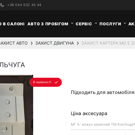
+38 044 502 44 44
О В САЛОНІ
АВТО З ПРОБІГОМ
СЕРВІС
ПОСЛУГИ
АК
ЗАХИСТ АВТО
ЗАХИСТ ДВИГУНА
ЗАХИСТ КАРТЕРА MG 5 2
❯
❯
ОЛЬЧУГА
В наявності
Підходить для автомобіля
Ціна аксесуара
МГ 5- кожух захисний ТМ Kolchuga