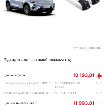
Артикул:N00000187
Підходить для автомобіля:
MARVEL R;
10 193.81
Ціна аксесуара
Багажні рейленги Farad COMPACT сірий колір 90см-90см
M-91143COMP 90-
1 шт
90GRE
Комплект кріплення рейлінги LX1 низький поручень для корпуса LINK
M-91141/18 LX1
1 шт
11 993.81
Ціна з встановленням