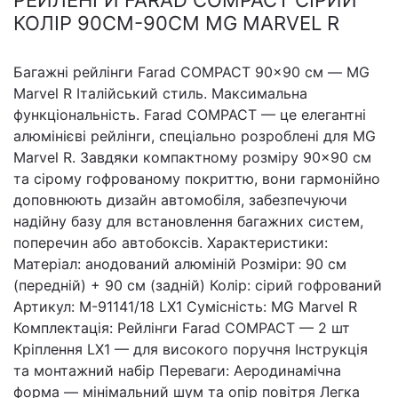
РЕЙЛЕНГИ FARAD COMPACT СІРИЙ
КОЛІР 90СМ-90СМ MG MARVEL R
Багажні рейлінги Farad COMPACT 90×90 см — MG
Marvel R Італійський стиль. Максимальна
функціональність. Farad COMPACT — це елегантні
алюмінієві рейлінги, спеціально розроблені для MG
Marvel R. Завдяки компактному розміру 90×90 см
та сірому гофрованому покриттю, вони гармонійно
доповнюють дизайн автомобіля, забезпечуючи
надійну базу для встановлення багажних систем,
поперечин або автобоксів. Характеристики:
Матеріал: анодований алюміній Розміри: 90 см
(передній) + 90 см (задній) Колір: сірий гофрований
Артикул: M-91141/18 LX1 Сумісність: MG Marvel R
Комплектація: Рейлінги Farad COMPACT — 2 шт
Кріплення LX1 — для високого поручня Інструкція
та монтажний набір Переваги: Аеродинамічна
форма — мінімальний шум та опір повітря Легка