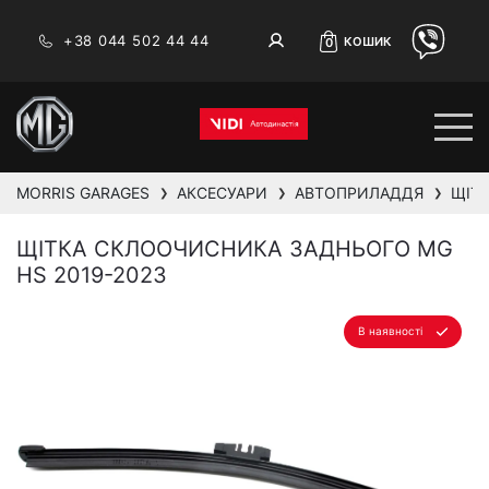
+38 044 502 44 44
КОШИК
0
MORRIS GARAGES
АКСЕСУАРИ
АВТОПРИЛАДДЯ
ЩІТК
❯
❯
❯
ЩІТКА СКЛООЧИСНИКА ЗАДНЬОГО MG
HS 2019-2023
В наявності