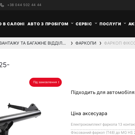
+38 044 502 44 44
О В САЛОНІ
АВТО З ПРОБІГОМ
СЕРВІС
ПОСЛУГИ
АК
ПЕРЕВЕЗЕННЯ ВАНТАЖУ ТА БАГАЖНЕ ВІДДІЛЕННЯ
ФАРКОПИ
ФАРКОП ФІКС
❯
❯
25-
Під замовлення
Підходить для автомобіля
Ціна аксесуара
Фіксований фаркоп (Т48) до MG HS 