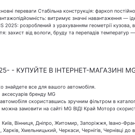
овні переваги Стабільна конструкція: фаркоп постійно 
нтажопідйомність: витримує значні навантаження — іде
HS 2025: розроблений з урахуванням геометрії кузова, 
я: захист від вологи, бруду та перепадів температур —
5- - КУПУЙТЕ В ІНТЕРНЕТ-МАГАЗИНІ MG
ко знайдете все для вашого автомобіля.
х аксесуарів бренду MG
 автомобіля скориставшись зручним фільтром в каталог
 можна замовити на сайті MG ВІДІ Край Моторз скори
 Київ, Вінниця, Дніпро, Житомир, Запоріжжя, Івано-Фран
, Харків, Хмельницький, Черкаси, Чернігів, Чернівці до