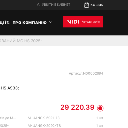
УВІЙТИ В КАБІНЕТ
КОШИК
0
ЦІЇ%
ПРО КОМПАНІЮ
ОВАНИЙ MG HS 2025-
Артикул:N00002694
:
HS AS33;
29 220.39
Електрокомплект фаркопа 13 контактів до MG HS/ZS
M-UANGK-6921-13
1 шт
2025-
M-UANGK-2092-ТВ
1 шт