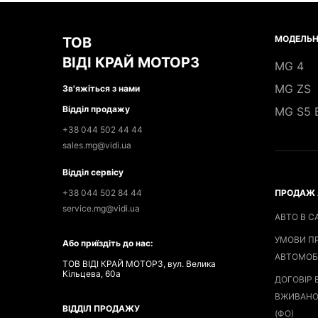
МОДЕЛЬН
ТОВ
ВІДІ КРАЙ МОТОРЗ
MG 4
MG ZS
Зв'яжіться з нами
Відділ продажу
MG S5 
+38 044 502 44 44
sales.mg@vidi.ua
Відділ сервісу
+38 044 502 84 44
ПРОДАЖ 
service.mg@vidi.ua
АВТО В С
УМОВИ П
Або приїздіть до нас:
АВТОМОБ
ТОВ ВІДІ КРАЙ МОТОРЗ, вул. Велика
Кільцева, 60а
ДОГОВІР 
ВЖИВАНО
ВІДДІЛ ПРОДАЖУ
(ФО)